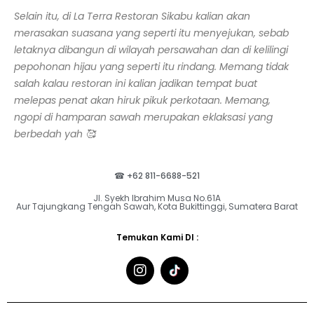
Selain itu, di La Terra Restoran Sikabu kalian akan
merasakan suasana yang seperti itu menyejukan, sebab
letaknya dibangun di wilayah persawahan dan di kelilingi
pepohonan hijau yang seperti itu rindang. Memang tidak
salah kalau restoran ini kalian jadikan tempat buat
melepas penat akan hiruk pikuk perkotaan. Memang,
ngopi di hamparan sawah merupakan eklaksasi yang
berbedah yah 🥰
☎ +62 811-6688-521
Jl. Syekh Ibrahim Musa No.61A
Aur Tajungkang Tengah Sawah, Kota Bukittinggi, Sumatera Barat
Temukan Kami DI :
I
n
s
t