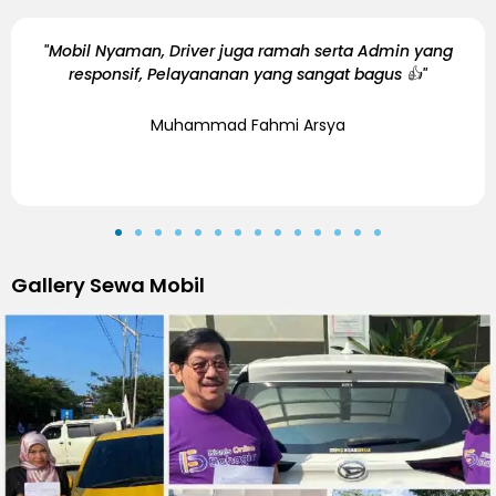
min yang
"Terima kasih pelayanannya. Sangat informat
s 👍"
Fast Respon. Sangat Recomended agent trav
Pekanbaru"
Hanung
Gallery Sewa Mobil