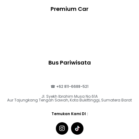
Premium Car
Bus Pariwisata
☎ +62 811-6688-521
Jl. Syekh Ibrahim Musa No.61A
Aur Tajungkang Tengah Sawah, Kota Bukittinggi, Sumatera Barat
Temukan Kami DI :
I
n
s